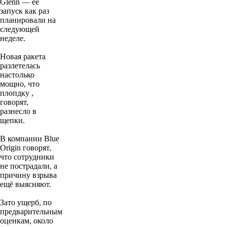
Glenn — её
запуск как раз
планировали на
следующей
неделе.
Новая ракета
разлетелась
настолько
мощно, что
плопдку ,
говорят,
разнесло в
щепки.
В компании Blue
Origin говорят,
что сотрудники
не пострадали, а
причину взрыва
ещё выясняют.
Зато ущерб, по
предварительным
оценкам, около