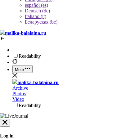
español (es)
Deutsch (de)
Italiano (it)
Беларуская (be)
malika-balalaina.ru
Readability
More
malika-balalaina.ru
Archive
Photos
Video
Readability
Log in