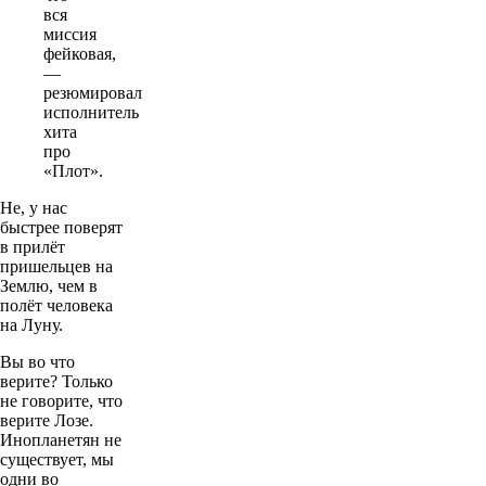
вся
миссия
фейковая,
—
резюмировал
исполнитель
хита
про
«Плот».
Не, у нас
быстрее поверят
в прилёт
пришельцев на
Землю, чем в
полёт человека
на Луну.
Вы во что
верите? Только
не говорите, что
верите Лозе.
Инопланетян не
существует, мы
одни во