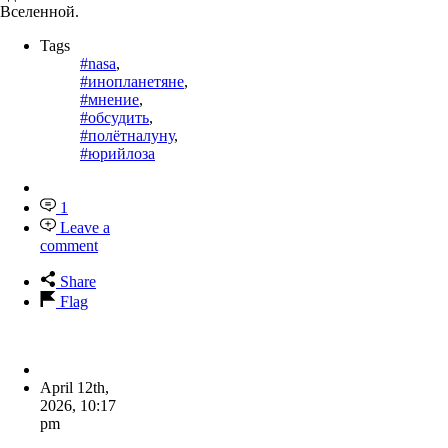
Вселенной.
Tags
#nasa
,
#инопланетяне
,
#мнение
,
#обсудить
,
#полётналуну
,
#юрийлоза
1
Leave a
comment
Share
Flag
April 12th,
2026
,
10:17
pm