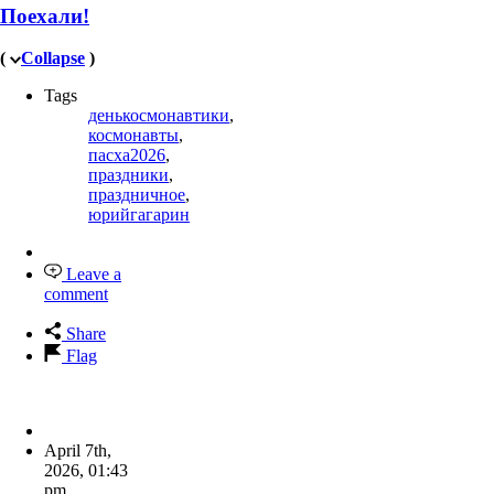
Поехали!
(
Collapse
)
Tags
денькосмонавтики
,
космонавты
,
пасха2026
,
праздники
,
праздничное
,
юрийгагарин
Leave a
comment
Share
Flag
April 7th,
2026
,
01:43
pm