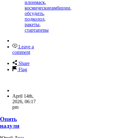
илонмаск
,
космическиеамбиции
,
обсудить
,
подколол
,
ракеты
,
стартаперы
Leave a
comment
Share
Flag
April 14th,
2026
,
06:17
pm
Опять
надули
Юрий Лоза