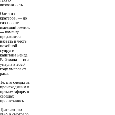
такую
возможность.
Один из
кратеров, — до
сих пор не
имевший имени,
— команда
предложила
назвать в честь
покойной
супруги
капитана Рейда
Вайзмана — она
умерла в 2020
году умерла от
рака.
Те, кто следил за
происходящим в
прямом эфире, в
сердцах
прослезились.
Трансляцию
NASA смотрело