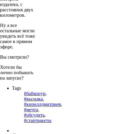
издалека, с
расстояния двух
километров.
Ну а все
остальные могли
увидеть всё тоже
самое в прямом
эфире.
Вы смотрели?
Хотели бы
лично побывать
на запуске?
Tags
#байконур
,
#вылазка
,
#кириллдмитриев
,
#мечта
,
#обсудить
,
#стартракеты