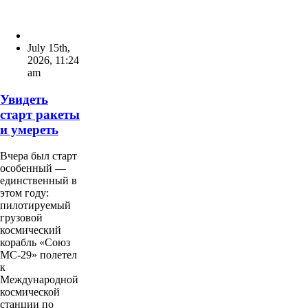
July 15th,
2026
,
11:24
am
Увидеть
старт ракеты
и умереть
Вчера был старт
особенный —
единственный в
этом году:
пилотируемый
грузовой
космический
корабль «Союз
МС-29» полетел
к
Международной
космической
станции по