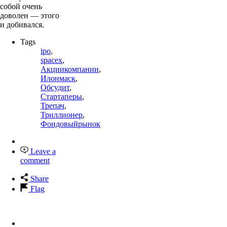
собой очень
доволен — этого
и добивался.
Tags
ipo
,
spacex
,
Акциикомпании
,
Илонмаск
,
Обсудит
,
Стартаперы
,
Трепач
,
Триллионер
,
Фондовыйрынок
Leave a
comment
Share
Flag