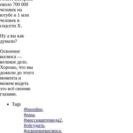
около 700 000
человек на
ютубе и 1 млн
человек в
соцсети X.
Ну а вы как
думали?
Освоение
космоса —
великое дело.
Хорошо, что мы
дожили до этого
момента и
можем видеть
это всё своими
глазами.
Tags
#bponline
,
#nasa
,
#миссияартемида2
,
#обсудить
,
#освоениекосмоса
,