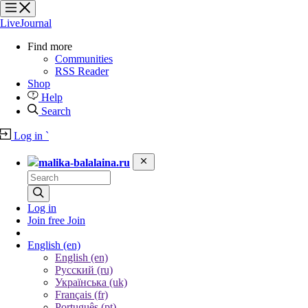
?
?
?
?
LiveJournal
Find more
Communities
RSS Reader
Shop
Help
Search
Log in
`
malika-balalaina.ru
Log in
Join free
Join
English
(en)
English (en)
Русский (ru)
Українська (uk)
Français (fr)
Português (pt)