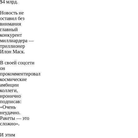
$4 млрд.
Новость не
оставил без
внимания
главный
конкурент
миллиардера —
триллионер
Илон Маск.
В своей соцсети
он
прокомментировал
космические
амбиции
коллеги,
иронично
подписав:
«Очень
неудачно.
Ракеты — это
сложно».
И этим