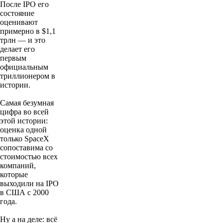
После IPO его
состояние
оценивают
примерно в $1,1
трлн — и это
делает его
первым
официальным
триллионером в
истории.
Самая безумная
цифра во всей
этой истории:
оценка одной
только SpaceX
сопоставима со
стоимостью всех
компаний,
которые
выходили на IPO
в США с 2000
года.
Ну а на деле: всё