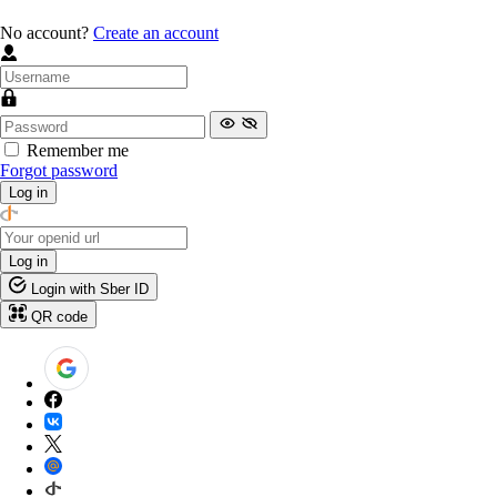
No account?
Create an account
Remember me
Forgot password
Log in
Log in
Login with Sber ID
QR code