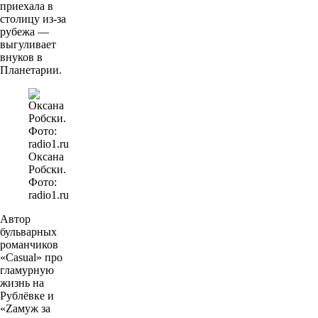
приехала в
столицу из-за
рубежа —
выгуливает
внуков в
Планетарии.
Оксана
Робски.
Фото:
radio1.ru
Автор
бульварных
романчиков
«Casual» про
гламурную
жизнь на
Рублёвке и
«Zамуж за