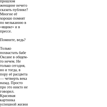
прошлом
женщине нечего
сказать публике?
Многие её
хорошо помнят
по мельканию в
«ящике» и в
прессе.
Помните, ведь?
Только
похвастать бабе
Оксане в общем-
то нечем. Не
только сегодня,
но и тогда, в
пору её расцвета
— четверть века
назад. Просто
про это никто не
говорил.
Красивая
картинка
успешной жизни