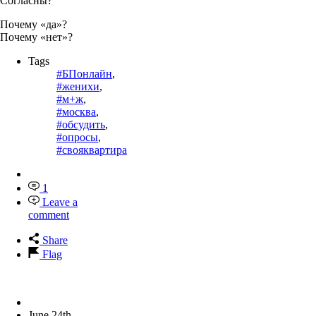
Согласны?
Почему «да»?
Почему «нет»?
Tags
#БПонлайн
,
#женихи
,
#м+ж
,
#москва
,
#обсудить
,
#опросы
,
#свояквартира
1
Leave a
comment
Share
Flag
June 24th,