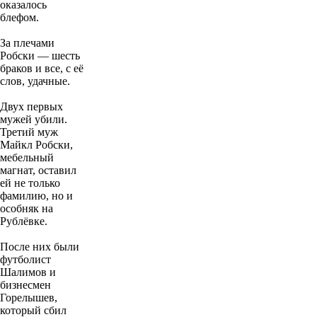
оказалось
блефом.
За плечами
Робски — шесть
браков и все, с её
слов, удачные.
Двух первых
мужей убили.
Третий муж
Майкл Робски,
мебельный
магнат, оставил
ей не только
фамилию, но и
особняк на
Рублёвке.
После них были
футболист
Шалимов и
бизнесмен
Горелышев,
который сбил