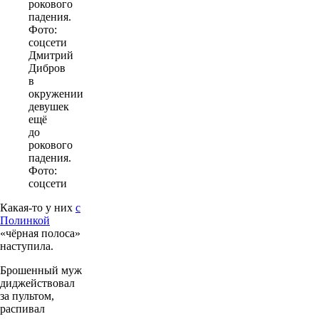
Дмитрий
Дибров
в
окружении
девушек
ещё
до
рокового
падения.
Фото:
соцсети
Какая-то у них
с
Полинкой
«чёрная полоса»
наступила.
Брошенный муж
диджействовал
за пультом,
распивал