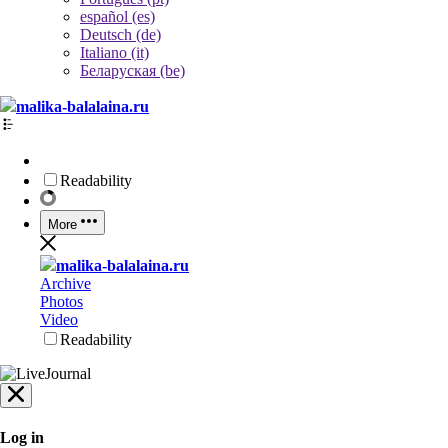
español (es)
Deutsch (de)
Italiano (it)
Беларуская (be)
malika-balalaina.ru
Readability
More
malika-balalaina.ru
Archive
Photos
Video
Readability
Log in