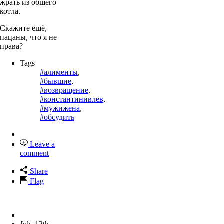
жрать из общего
котла.
Скажите ещё,
пацаны, что я не
права?
Tags
#алименты
,
#бывшие
,
#возвращение
,
#константинивлев
,
#мужижена
,
#обсудить
Leave a
comment
Share
Flag