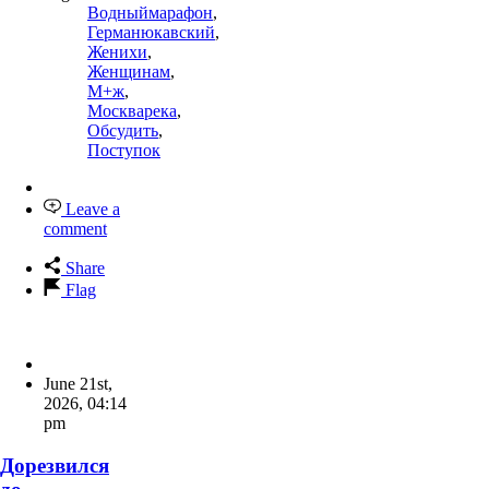
Водныймарафон
,
Германюкавский
,
Женихи
,
Женщинам
,
М+ж
,
Москварека
,
Обсудить
,
Поступок
Leave a
comment
Share
Flag
June 21st,
2026
,
04:14
pm
Дорезвился