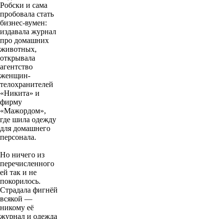
Робски и сама
пробовала стать
бизнес-вумен:
издавала журнал
про домашних
животных,
открывала
агентство
женщин-
телохранителей
«Никита» и
фирму
«Мажордом»,
где шила одежду
для домашнего
персонала.
Но ничего из
перечисленного
ей так и не
покорилось.
Страдала фигнёй
всякой —
никому её
журнал и одежда