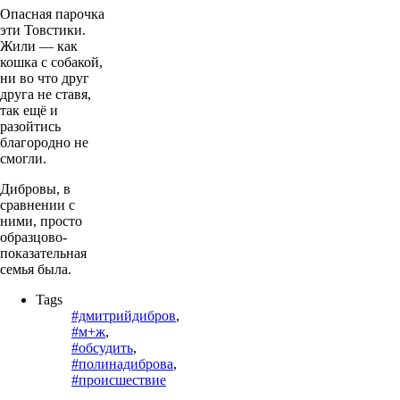
Опасная парочка
эти Товстики.
Жили — как
кошка с собакой,
ни во что друг
друга не ставя,
так ещё и
разойтись
благородно не
смогли.
Дибровы, в
сравнении с
ними, просто
образцово-
показательная
семья была.
Tags
#дмитрийдибров
,
#м+ж
,
#обсудить
,
#полинадиброва
,
#происшествие