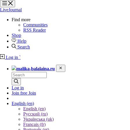
?
?
?
?
LiveJournal
Find more
Communities
RSS Reader
Shop
Help
Search
Log in
`
malika-balalaina.ru
Log in
Join free
Join
English
(en)
English (en)
Русский (ru)
Українська (uk)
Français (fr)
Português (pt)