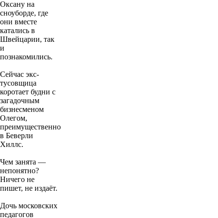
Оксану на
сноуборде, где
они вместе
катались в
Швейцарии, так
и
познакомились.
Сейчас экс-
тусовщица
коротает будни с
загадочным
бизнесменом
Олегом,
преимущественно
в Беверли
Хиллс.
Чем занята —
непонятно?
Ничего не
пишет, не издаёт.
Дочь московских
педагогов