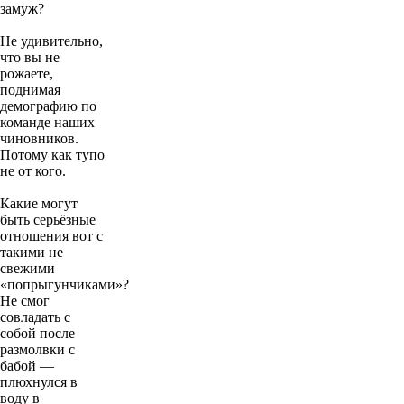
замуж?
Не удивительно,
что вы не
рожаете,
поднимая
демографию по
команде наших
чиновников.
Потому как тупо
не от кого.
Какие могут
быть серьёзные
отношения вот с
такими не
свежими
«попрыгунчиками»?
Не смог
совладать с
собой после
размолвки с
бабой —
плюхнулся в
воду в