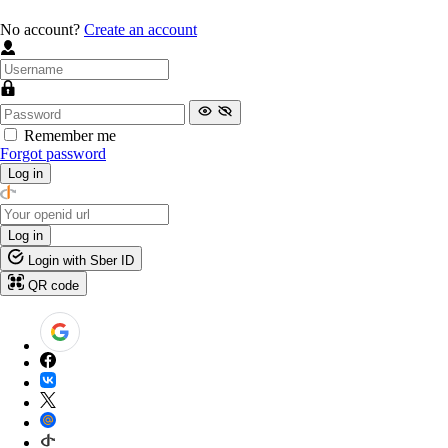
No account?
Create an account
Remember me
Forgot password
Log in
Log in
Login with Sber ID
QR code