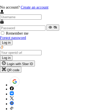
No account?
Create an account
Remember me
Forgot password
Log in
Log in
Login with Sber ID
QR code