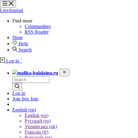
?
?
?
?
LiveJournal
Find more
Communities
RSS Reader
Shop
Help
Search
Log in
`
malika-balalaina.ru
Log in
Join free
Join
English
(en)
English (en)
Русский (ru)
Українська (uk)
Français (fr)
Português (pt)