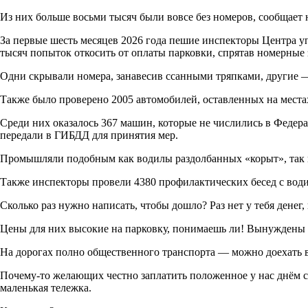
Из них больше восьми тысяч были вовсе без номеров, сообщает
За первые шесть месяцев 2026 года пешие инспекторы Центра у
тысяч попыток откосить от оплаты парковки, спрятав номерные
Одни скрывали номера, занавесив ссанными тряпками, другие 
Также было проверено 2005 автомобилей, оставленных на места
Среди них оказалось 367 машин, которые не числились в Феде
передали в ГИБДД для принятия мер.
Промышляли подобным как водилы раздолбанных «корыт», так и
Также инспекторы провели 4380 профилактических бесед с води
Сколько раз нужно написать, чтобы дошло? Раз нет у тебя денег
Цены для них высокие на парковку, понимаешь ли! Вынуждены 
На дорогах полно общественного транспорта — можно доехать в
Почему-то желающих честно заплатить положенное у нас днём с
маленькая тележка.