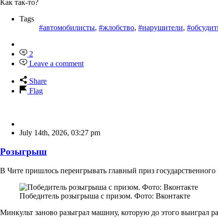
Как так-то?
Tags
#автомобилисты
,
#жлобство
,
#нарушители
,
#обсудит
2
Leave a comment
Share
Flag
July 14th, 2026
,
03:27 pm
Розыгрыш
В Чите пришлось переигрывать главный приз государственного п
Победитель розыгрыша с призом. Фото: Вконтакте
Минкульт заново разыграл машину, которую до этого выиграл р