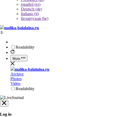
español (es)
Deutsch (de)
Italiano (it)
Беларуская (be)
malika-balalaina.ru
Readability
More
malika-balalaina.ru
Archive
Photos
Video
Readability
Log in