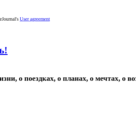
veJournal's
User agreement
ь!
зни, о поездках, о планах, о мечтах, о 