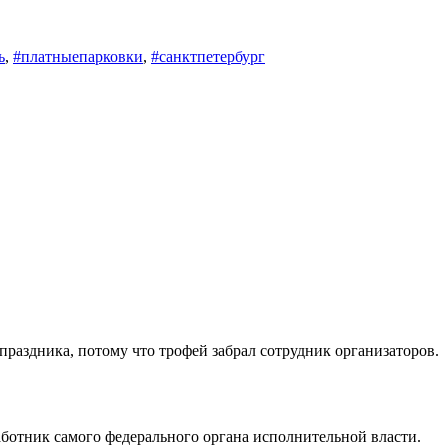
ь
,
#платныепарковки
,
#санктпетербург
раздника, потому что трофей забрал сотрудник организаторов.
аботник самого федерального органа исполнительной власти.