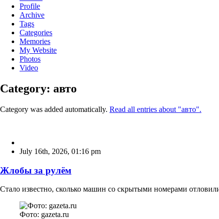
Profile
Archive
Tags
Categories
Memories
My Website
Photos
Video
Category: авто
Category was added automatically.
Read all entries about "авто".
July 16th, 2026
,
01:16 pm
Жлобы за рулём
Стало известно, сколько машин со скрытыми номерами отловили
Фото: gazeta.ru