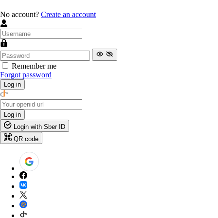
No account?
Create an account
Remember me
Forgot password
Log in
Log in
Login with Sber ID
QR code