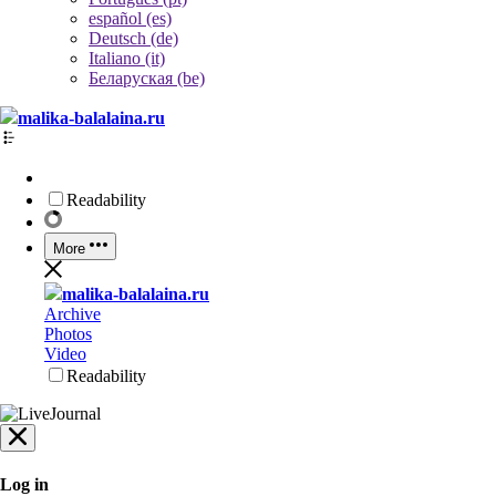
español (es)
Deutsch (de)
Italiano (it)
Беларуская (be)
malika-balalaina.ru
Readability
More
malika-balalaina.ru
Archive
Photos
Video
Readability
Log in