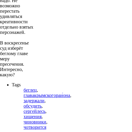
надо. Не
возможно
перестать
удивляться
креативности
отдельно взятых
персонажей.
В воскресенье
суд изберёт
беглому главе
меру
пресечения.
Интересно,
какую?
Tags
беглец
,
главакрымскогораи́она
,
задержали
,
обсудить
,
сергейлесь
,
хищения
,
чиновники
,
чотворится