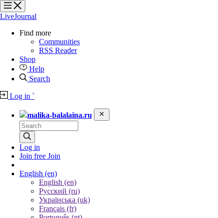
?
?
?
?
LiveJournal
Find more
Communities
RSS Reader
Shop
Help
Search
Log in
`
malika-balalaina.ru
Log in
Join free
Join
English
(en)
English (en)
Русский (ru)
Українська (uk)
Français (fr)
Português (pt)