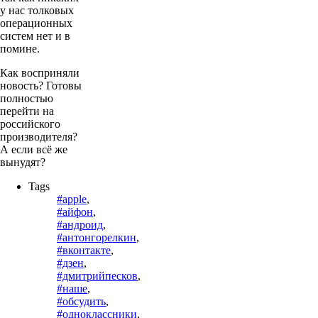
у нас толковых
операционных
систем нет и в
помине.
Как восприняли
новость? Готовы
полностью
перейти на
российского
производителя?
А если всё же
вынудят?
Tags
#apple
,
#айфон
,
#андроид
,
#антонгорелкин
,
#вконтакте
,
#дзен
,
#дмитрийпесков
,
#наше
,
#обсудить
,
#одноклассники
,