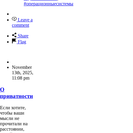
#операционныесистемы
Leave a
comment
Share
Flag
November
13th, 2025
,
11:08 pm
О
приватности
Если хотите,
чтобы ваши
мысли не
прочитали на
расстоянии,