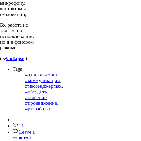
микрофону,
контактам и
геолокации;
Бэ. работа не
только при
использовании,
но и в фоновом
режиме;
(
Collapse
)
Tags
#адвокатжорин
,
#коммуникации
,
#мессенджерmax
,
#обсудить
,
#общение
,
#продвижение
,
#разработки
11
Leave a
comment