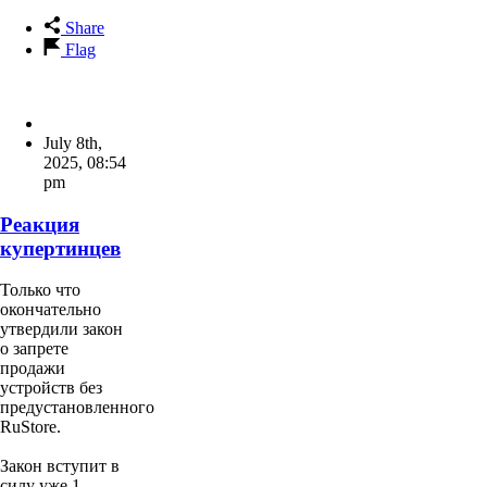
Share
Flag
July 8th,
2025
,
08:54
pm
Реакция
купертинцев
Только что
окончательно
утвердили закон
о запрете
продажи
устройств без
предустановленного
RuStore.
Закон вступит в
силу уже 1