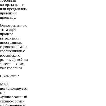
требовать
возврата денег
или предъявлять
претензии
продавцу.
Одновременно с
этим идёт
процесс
вытеснения
иностранных
сервисов обмена
сообщениями с
российского
рынка. Да всё вы
знаете — я вам
уже говорила.
В чём суть?
MAX
позиционируется
как
«универсальный
сервис»: обмен
сообщениями и