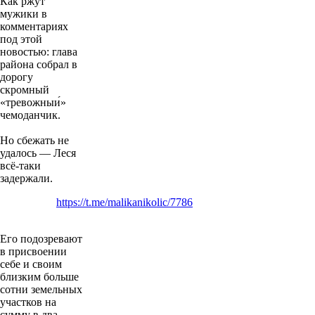
Как ржут
мужики в
комментариях
под этой
новостью: глава
района собрал в
дорогу
скромный
«тревожныи́»
чемоданчик.
Но сбежать не
удалось — Леся
всё-таки
задержали.
https://t.me/malikanikolic/7786
Его подозревают
в присвоении
себе и своим
близким больше
сотни земельных
участков на
сумму в два