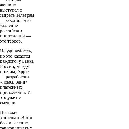
активно
выступал о
запрете Телеграм
— завопил, что
удаление
российских
приложений —
это террор.
Не удивляйтесь,
но это касается
каждого: у Банка
России, между
прочим, Apple
— разработчик
«номер один»
платёжных
приложений. И
это уже не
смешно.
Поэтому
запрещать Эппл
бессмысленно,
так как никаких