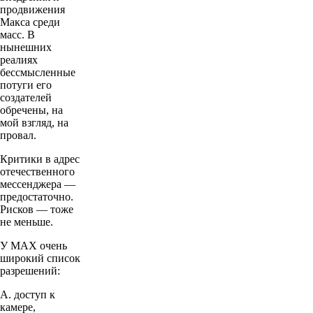
продвижения
Макса среди
масс. В
нынешних
реалиях
бессмысленные
потуги его
создателей
обречены, на
мой взгляд, на
провал.
Критики в адрес
отечественного
мессенджера —
предостаточно.
Рисков — тоже
не меньше.
У MAX очень
широкий список
разрешений:
А. доступ к
камере,