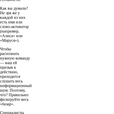
Как вы думали?
Не зря же у
каждой из них
есть имя или
слово-активатор
(например,
«Алиса» или
«Маруся»).
Чтобы
распознать
нужную команду
— ваш ей
призыв к
действию,
приходится
слушать весь
информационный
шум. Поэтому,
что? Правильно:
фильтруйте весь
«базар».
Специалисты