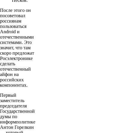
Песков.
После этого он
посоветовал
россиянам
пользоваться
Android и
отечественными
системами. Это
значит, что там
скоро предложат
Росэлектронике
сделать
отечественный
айфон на
российских
компонентах.
Первый
заместитель
председателя
Государственной
думы по
информполитике
Антон Горелкин
— который