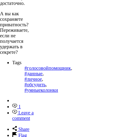
достаточно.
А вы как
сохраняете
приватность?
Переживаете,
если не
получается
удержать в
секрете?
Tags
#голосовойпомощник
,
#данные
,
#личное
,
#обсудить
,
#умныеколонки
1
Leave a
comment
Share
Flag