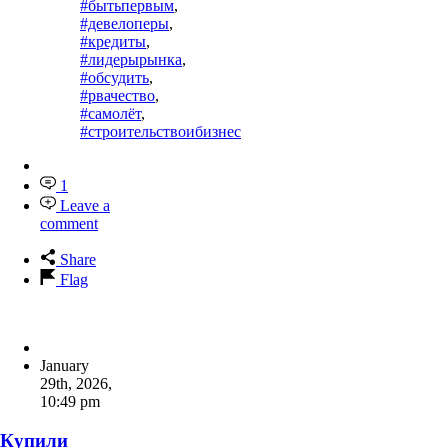
#бытьпервым
,
#девелоперы
,
#кредиты
,
#лидерырынка
,
#обсудить
,
#рвачество
,
#самолёт
,
#строительствоибизнес
1
Leave a
comment
Share
Flag
January
29th, 2026
,
10:49 pm
Купили