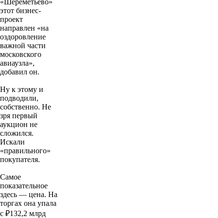
«Шереметьево»
этот бизнес-
проект
направлен «на
оздоровление
важной части
московского
авиаузла»,
добавил он.
Ну к этому и
подводили,
собственно. Не
зря первый
аукцион не
сложился.
Искали
«правильного»
покупателя.
Самое
показательное
здесь — цена. На
торгах она упала
с ₽132,2 млрд