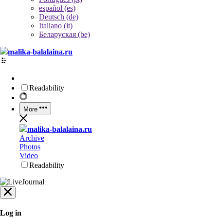
español (es)
Deutsch (de)
Italiano (it)
Беларуская (be)
malika-balalaina.ru
Readability
More
malika-balalaina.ru
Archive
Photos
Video
Readability
Log in