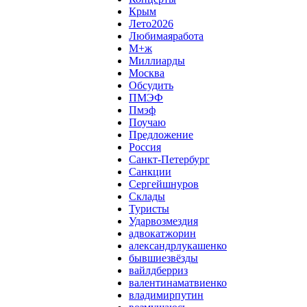
Крым
Лето2026
Любимаяработа
М+ж
Миллиарды
Москва
Обсудить
ПМЭФ
Пмэф
Поучаю
Предложение
Россия
Санкт-Петербург
Санкции
Сергейшнуров
Склады
Туристы
Ударвозмездия
адвокатжорин
александрлукашенко
бывшиезвёзды
вайлдберриз
валентинаматвиенко
владимирпутин