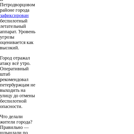
Петродворцовом
районе города
зафиксирован
беспилотный
летательный
аппарат. Уровень
угрозы
оценивается как
высокий.
Город отражал
атаку всё утро.
Оперативный
штаб
рекомендовал
петербуржцам не
выходить на
улицу до отмены
беспилотной
опасности.
Что делали
жители города?
Правильно —
шлындали по