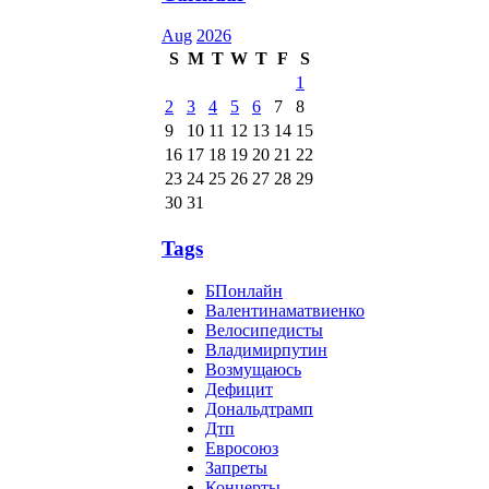
Aug
2026
S
M
T
W
T
F
S
1
2
3
4
5
6
7
8
9
10
11
12
13
14
15
16
17
18
19
20
21
22
23
24
25
26
27
28
29
30
31
Tags
БПонлайн
Валентинаматвиенко
Велосипедисты
Владимирпутин
Возмущаюсь
Дефицит
Дональдтрамп
Дтп
Евросоюз
Запреты
Концерты