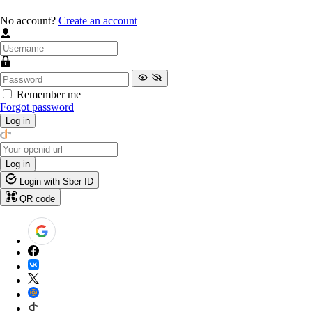
No account?
Create an account
Remember me
Forgot password
Log in
Log in
Login with Sber ID
QR code