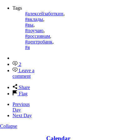
Tags
#алексейзаботкин
,
#вклады
,
#вы
,
#поучаю
,
#россиянам
,
#центробанк
,
#я
2
Leave a
comment
Share
Flag
Previous
Day
Next Day
Collapse
Calendar