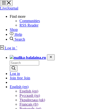
?
?
?
?
LiveJournal
Find more
Communities
RSS Reader
Shop
Help
Search
Log in
`
malika-balalaina.ru
Log in
Join free
Join
English
(en)
English (en)
Русский (ru)
Українська (uk)
Français (fr)
Português (pt)