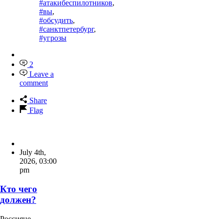
#атакибеспилотников
,
#вы
,
#обсудить
,
#санктпетербург
,
#угрозы
2
Leave a
comment
Share
Flag
July 4th,
2026
,
03:00
pm
Кто чего
должен?
Россияне,