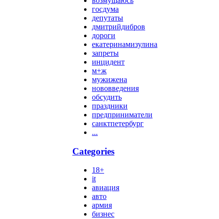
возмущаюсь
госдума
депутаты
дмитрийдибров
дороги
екатеринамизулина
запреты
инцидент
м+ж
мужижена
нововведения
обсудить
праздники
предприниматели
санктпетербург
...
Categories
18+
it
авиация
авто
армия
бизнес