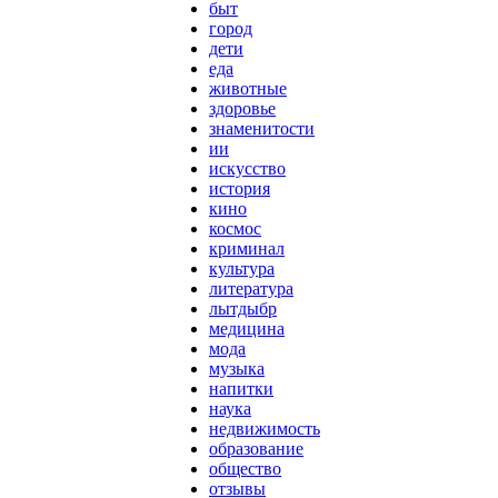
быт
город
дети
еда
животные
здоровье
знаменитости
ии
искусство
история
кино
космос
криминал
культура
литература
лытдыбр
медицина
мода
музыка
напитки
наука
недвижимость
образование
общество
отзывы