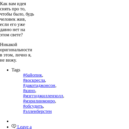
Как вам идея
снять про то,
чтобы было, будь
человек жив,
если его уже
давно нет на
этом свете?
Никакой
оригинальности
в этом, лично я,
не вижу.
Tags
#байопик
,
#воскресла
,
#дакотаджонсон
,
#кино
,
#мэггиджилленхолл
,
#мэрилинмонро
,
#обсудить
,
#элленберстен
Leave a