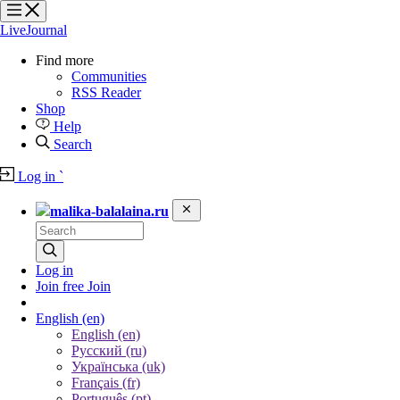
?
?
?
?
LiveJournal
Find more
Communities
RSS Reader
Shop
Help
Search
Log in
`
malika-balalaina.ru
Log in
Join free
Join
English
(en)
English (en)
Русский (ru)
Українська (uk)
Français (fr)
Português (pt)