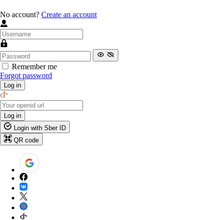
No account?
Create an account
Remember me
Forgot password
Log in
Log in
Login with Sber ID
QR code