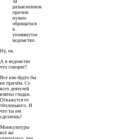
За
разъяснением
причин
нужно
обращаться
в
упомянутое
ведомство.
Ну, ок.
А в ведомстве
что говорят?
Все как-будто бы
не причём. Со
всех деятелей
взятки гладки.
Откажутся от
тёпленького. И
что ты им
сделаешь?
Минкультуры
всё же
отчиталось, что