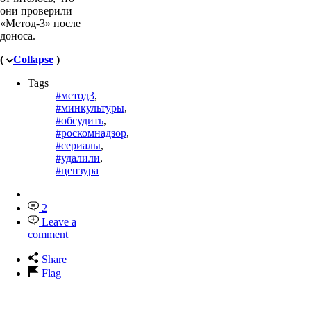
они проверили
«Метод-3» после
доноса.
(
Collapse
)
Tags
#метод3
,
#минкультуры
,
#обсудить
,
#роскомнадзор
,
#сериалы
,
#удалили
,
#цензура
2
Leave a
comment
Share
Flag