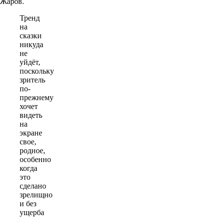
Жаров.
Тренд
на
сказки
никуда
не
уйдёт,
поскольку
зритель
по-
прежнему
хочет
видеть
на
экране
свое,
родное,
особенно
когда
это
сделано
зрелищно
и без
ущерба