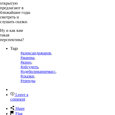
открытую
предлагают в
ближайшие годы
смотреть и
слушать сказки.
Ну и как вам
такая
перспектива?
Tags
#александржаров
,
#жанры
,
#кино
,
#обсудить
,
#одебиливаниемасс
,
#сказки
,
#тренды
Leave a
comment
Share
Flag