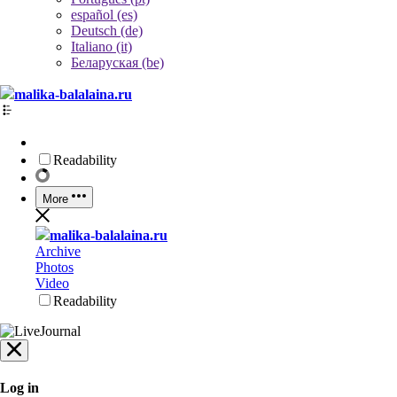
español (es)
Deutsch (de)
Italiano (it)
Беларуская (be)
malika-balalaina.ru
Readability
More
malika-balalaina.ru
Archive
Photos
Video
Readability
Log in