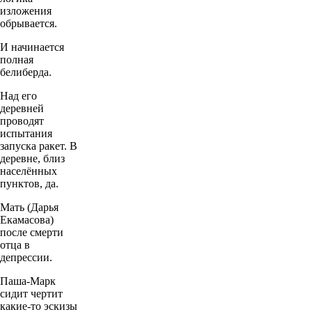
изложения
обрывается.
И начинается
полная
белиберда.
Над его
деревней
проводят
испытания
запуска ракет. В
деревне, близ
населённых
пунктов, да.
Мать (Дарья
Екамасова)
после смерти
отца в
депрессии.
Паша-Марк
сидит чертит
какие-то эскизы