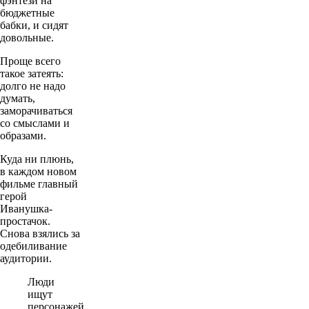
фэнтези на
бюджетные
бабки, и сидят
довольные.
Проще всего
такое затеять:
долго не надо
думать,
заморачиваться
со смыслами и
образами.
Куда ни плюнь,
в каждом новом
фильме главный
герой
Иванушка-
простачок.
Снова взялись за
одебиливание
аудитории.
Люди
ищут
персонажей,