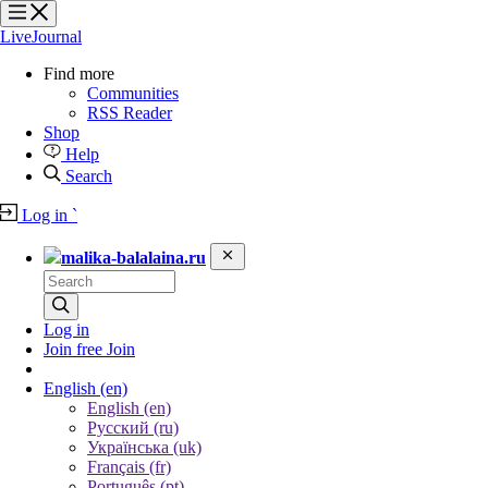
?
?
?
?
LiveJournal
Find more
Communities
RSS Reader
Shop
Help
Search
Log in
`
malika-balalaina.ru
Log in
Join free
Join
English
(en)
English (en)
Русский (ru)
Українська (uk)
Français (fr)
Português (pt)