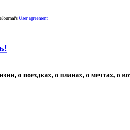
veJournal's
User agreement
ь!
зни, о поездках, о планах, о мечтах, о 