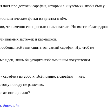
ся пост про детский сарафан, который в «нулёвых» якобы был у
остальгические фотки из детства в нём.
ив, что именно его просили пользователи. Но вместо благодарн
 узнаваемых застёжек и кармашков.
пообещал всё-таки сшить тот самый сарафан. Ну, чтоб не
овые идеи, лишь бы угодить взбалмошным покупателям.
» сарафана из 2000-х. Всё помню, а сарафан — нет.
этому поводу не разделяю.
не ассоциировали?
и
,
#шмот
,
#я