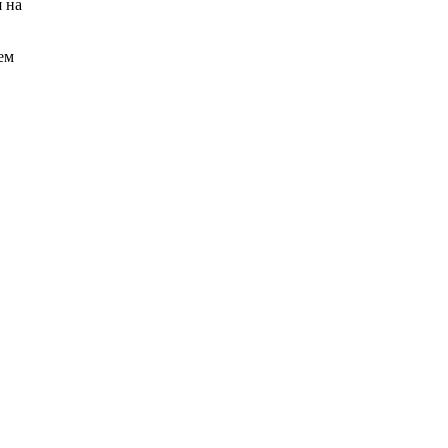
 на
ем