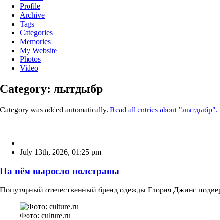
Profile
Archive
Tags
Categories
Memories
My Website
Photos
Video
Category: лытдыбр
Category was added automatically.
Read all entries about "лытдыбр".
July 13th, 2026
,
01:25 pm
На нём выросло полстраны
Популярный отечественный бренд одежды Глория Джинс подверг
Фото: culture.ru