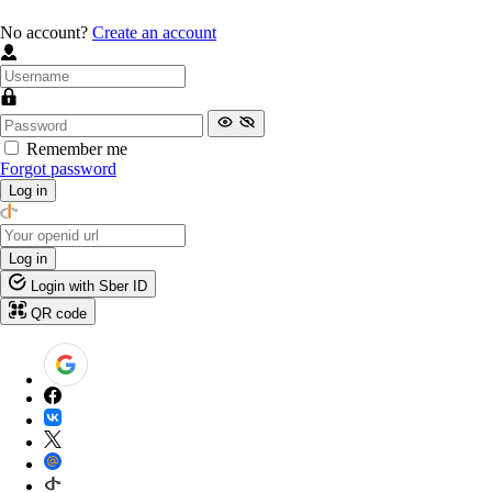
No account?
Create an account
Remember me
Forgot password
Log in
Log in
Login with Sber ID
QR code