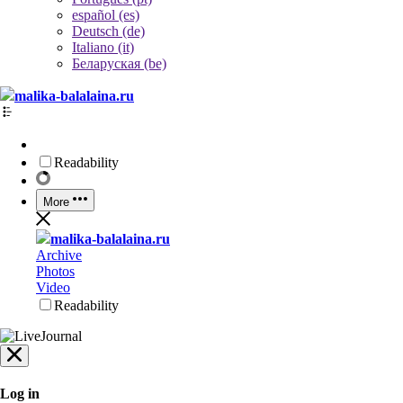
español (es)
Deutsch (de)
Italiano (it)
Беларуская (be)
malika-balalaina.ru
Readability
More
malika-balalaina.ru
Archive
Photos
Video
Readability
Log in