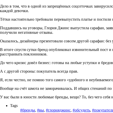
Дело в том, что в одной из запрещённых соцсеточках завирусил
каждой девочки.
Тётки настоятельно требовали перевыпустить платье и постили н
Поддавшись на уговоры, Глория Джинс выпустила сарафан, заяв
получили негативные отзывы.
Оказалось, дизайнеры презентовали совсем другой сарафан: без
В итоге спустя сутки бренд опубликовал извинительный пост и 
расстраивать поклонников.
До чего кризис довёл бизнес: готовы на любые уступки и бред
А с другой стороны: покупатель всегда прав.
Я, если честно, не помню того самого «удобного и неубиваемого
Вообще на счёт шмота не заморачивалась. И общих стенаний по 
У вас были в юности любимые бренды, вещи? То, без чего себя 
Tags
#бренды
,
#вы
,
#глорияджинс
,
#обсудить
,
#покупател