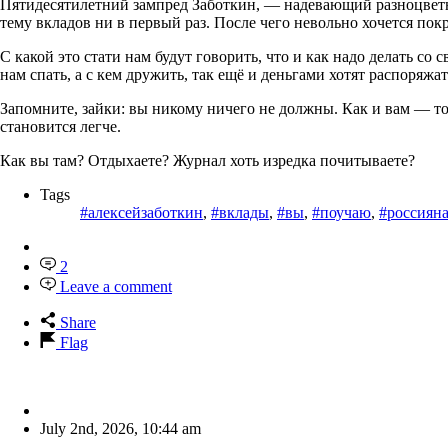
Пятидесятилетний зампред Заботкин, — надевающий разноцветн
тему вкладов ни в первый раз. После чего невольно хочется покр
С какой это стати нам будут говорить, что и как надо делать со 
нам спать, а с кем дружить, так ещё и деньгами хотят распоряжа
Запомните, зайки: вы никому ничего не должны. Как и вам — т
становится легче.
Как вы там? Отдыхаете? Журнал хоть изредка почитываете?
Tags
#алексейзаботкин
,
#вклады
,
#вы
,
#поучаю
,
#россиян
2
Leave a comment
Share
Flag
July 2nd, 2026
,
10:44 am