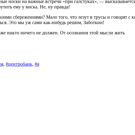
ые носки на важные встречи «при галстуках», — высказывается
утить ему у виска. Не, ну правда!
своими сбережениями? Мало того, что лезут в трусы и говорят с к
ться. Это мы уж сами как-нибудь решим, Заботкин!
оже никто ничего не должен. От осознания этой мысли жить
ам
,
#центробанк
,
#я