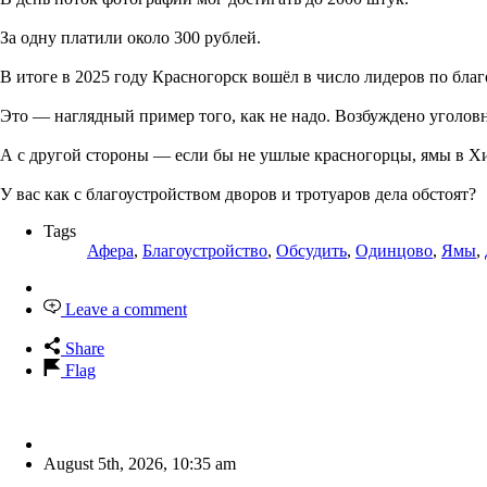
За одну платили около 300 рублей.
В итоге в 2025 году Красногорск вошёл в число лидеров по благ
Это — наглядный пример того, как не надо. Возбуждено уголовн
А с другой стороны — если бы не ушлые красногорцы, ямы в Хим
У вас как с благоустройством дворов и тротуаров дела обстоят?
Tags
Афера
,
Благоустройство
,
Обсудить
,
Одинцово
,
Ямы
,
Leave a comment
Share
Flag
August 5th, 2026
,
10:35 am