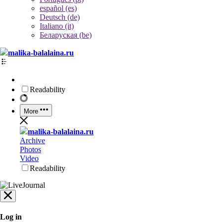
español (es)
Deutsch (de)
Italiano (it)
Беларуская (be)
malika-balalaina.ru
Readability
More
malika-balalaina.ru
Archive
Photos
Video
Readability
Log in