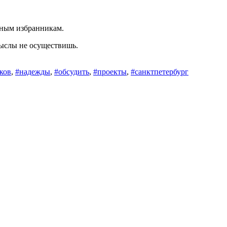
одным избранникам.
мыслы не осуществишь.
ков
,
#надежды
,
#обсудить
,
#проекты
,
#санктпетербург