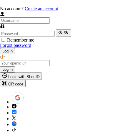
No account?
Create an account
Remember me
Forgot password
Log in
Log in
Login with Sber ID
QR code