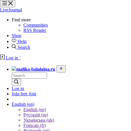
?
?
?
?
LiveJournal
Find more
Communities
RSS Reader
Shop
Help
Search
Log in
`
malika-balalaina.ru
Log in
Join free
Join
English
(en)
English (en)
Русский (ru)
Українська (uk)
Français (fr)
Português (pt)