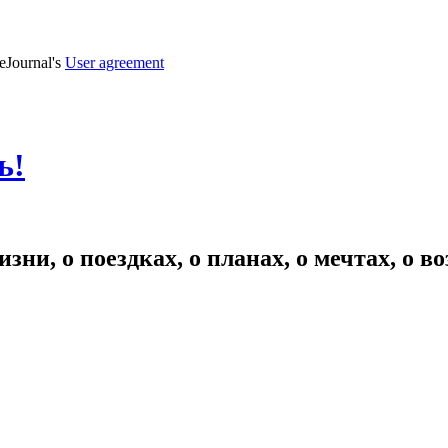
veJournal's
User agreement
ь!
зни, о поездках, о планах, о мечтах, о 